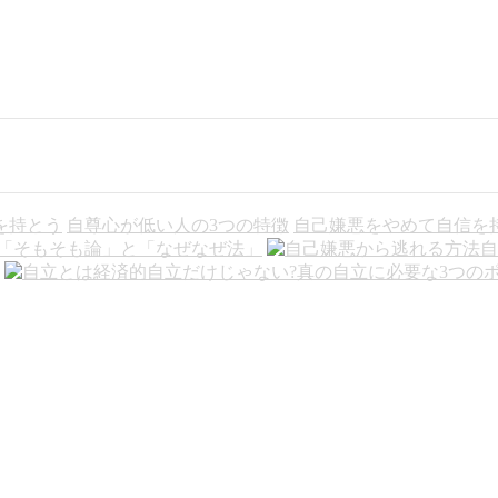
を持とう
自尊心が低い人の3つの特徴
自己嫌悪をやめて自信を
「そもそも論」と「なぜなぜ法」
自
経済的自立だけじゃない?真の自立に必要な3つの