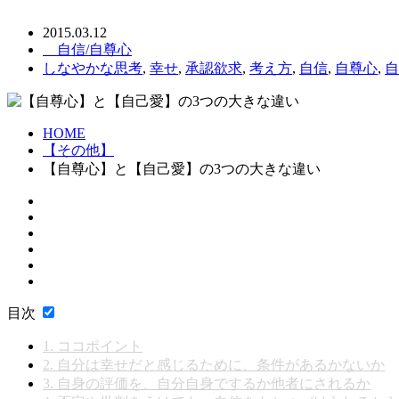
2015.03.12
自信/自尊心
しなやかな思考
,
幸せ
,
承認欲求
,
考え方
,
自信
,
自尊心
,
自
HOME
【その他】
【自尊心】と【自己愛】の3つの大きな違い
目次
1.
ココポイント
2.
自分は幸せだと感じるために、条件があるかないか
3.
自身の評価を、自分自身でするか他者にされるか