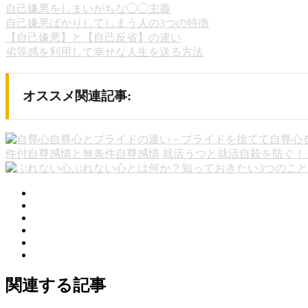
自己嫌悪をしまいがちな◯◯主義
自己嫌悪ばかりしてしまう人の3つの特徴
【自己嫌悪】と【自己反省】の違い
劣等感を利用して幸せな人生を送る方法
オススメ関連記事:
自尊心とプライドの違い－プライドを捨てて自尊心
件付自尊感情と無条件自尊感情
就活うつと就活自殺を防ぐ！
ぶれない心とは何か？知っておきたい3つのこと
関連する記事