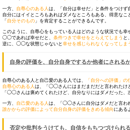
一方、
自尊心のある人
は、「自分は幸せだ」と条件をつけず
自分にはイイところもあればダメなところもある、得意なこ
「
自分そのもの
」を肯定することができるんです。
このように、自尊心をもっている人はどのような状況でも幸
◯◯であれば幸せだと、
条件つきで幸せをとらえてしまう
と
逆に、◯◯な状態じゃないと
幸せを感じられなくなってしま
自身の評価を、自分自身でするか他者にされる
自尊心のある人と自己愛のある人では、
「自分への評価」の
自尊心のある人
は、「◯◯さんにはまだまだだと言われたけ
「◯◯さんは褒めてくれたけど、自分なりにはダメだった、
一方、
自己愛のある人
は、「◯◯さんに自分はダメだと言わ
誰かからの評価によって自分自身の評価をきめる傾向
にある
否定や批判をうけても、自信をもちつづけられ