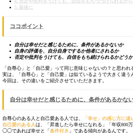
4.
否定や批判をうけても、自信をもちつづけられるから
5.
最後に
ココポイント
自分は幸せだと感じるために、条件があるかないか
自身の評価を、自分自身でするか他者にされるか
否定や批判をうけても、自信をもち続けられるかどうか
「自尊心」と「自己愛」って同じ意味じゃないの？と思われ
実は、「自尊心」と「自己愛」は似ているようで大きく違う
今回は、その違いをご紹介させていただきます。
自分は幸せだと感じるために、条件があるかな
自尊心のある人と自己愛ある人では、
「幸せ」の感じ方に違
自己愛のある人
は、「昇進したら幸せになれる」「年収800
◯◯であれば幸せと「
条件付き
」である傾向があるんです。