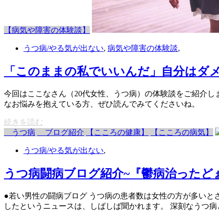
【病気や障害の体験談】
うつ病/やる気が出ない
,
病気や障害の体験談
,
「このままの私でいいんだ」自分はダ
今回はここなさん（20代女性、うつ病）の体験談をご紹介
なお悩みを抱えている方、ぜひ読んでみてくださいね。
続きを読む
うつ病
ブログ紹介
【こころの健康】
【こころの病気】
うつ病/やる気が出ない
,
うつ病闘病ブログ紹介~『鬱病治ったど
●若い男性の闘病ブログ うつ病の患者数は女性の方が多い
したというニュースは、しばしば聞かれます。 深刻なうつ病