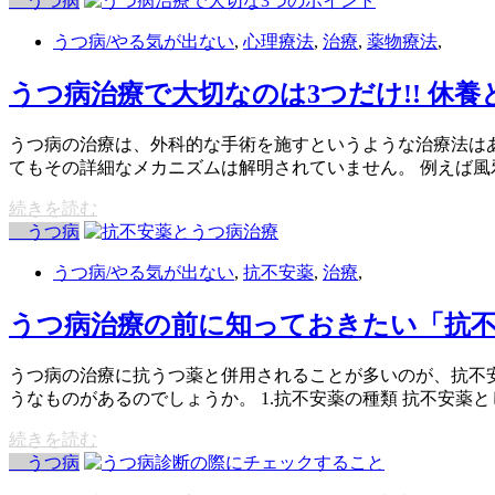
うつ病
うつ病/やる気が出ない
,
心理療法
,
治療
,
薬物療法
,
うつ病治療で大切なのは3つだけ!! 休
うつ病の治療は、外科的な手術を施すというような治療法は
てもその詳細なメカニズムは解明されていません。 例えば風
続きを読む
うつ病
うつ病/やる気が出ない
,
抗不安薬
,
治療
,
うつ病治療の前に知っておきたい「抗不
うつ病の治療に抗うつ薬と併用されることが多いのが、抗不
うなものがあるのでしょうか。 1.抗不安薬の種類 抗不安薬
続きを読む
うつ病