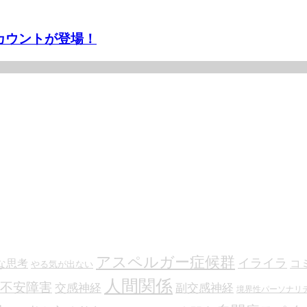
カウントが登場！
アスペルガー症候群
イライラ
な思考
コ
やる気が出ない
人間関係
不安障害
交感神経
副交感神経
境界性パーソナリ