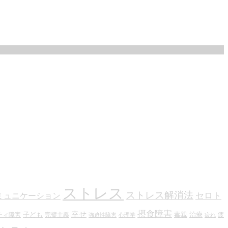
ストレス
ストレス解消法
セロト
ミュニケーション
摂食障害
幸せ
子ども
毒親
治療
ティ障害
完璧主義
疲
強迫性障害
心理学
疲れ