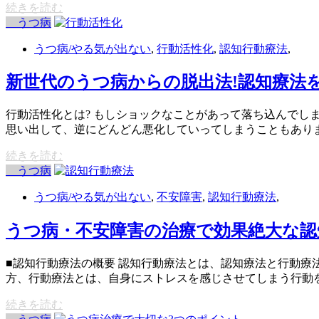
続きを読む
うつ病
うつ病/やる気が出ない
,
行動活性化
,
認知行動療法
,
新世代のうつ病からの脱出法!認知療法
行動活性化とは? もしショックなことがあって落ち込んで
思い出して、逆にどんどん悪化していってしまうこともありま
続きを読む
うつ病
うつ病/やる気が出ない
,
不安障害
,
認知行動療法
,
うつ病・不安障害の治療で効果絶大な認
■認知行動療法の概要 認知行動療法とは、認知療法と行動
方、行動療法とは、自身にストレスを感じさせてしまう行動を
続きを読む