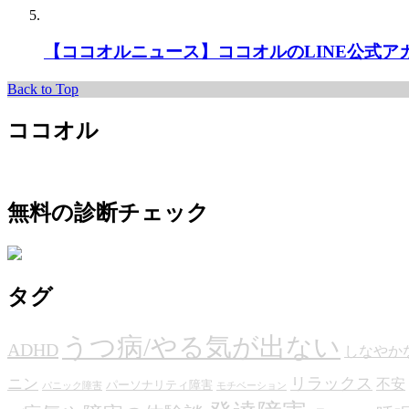
【ココオルニュース】ココオルのLINE公式ア
Back to Top
ココオル
無料の診断チェック
タグ
うつ病/やる気が出ない
ADHD
しなやか
リラックス
ニン
不安
パーソナリティ障害
パニック障害
モチベーション