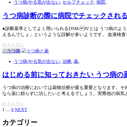
うつ病/やる気が出ない
,
セルフチェック
,
病院
,
うつ病診断の際に病院でチェックされる
●診断基準としてよく用いられるDSM-IVとは うつ病
えるんでしょ」というような誤解が多いようです。 血液検査
続きを読む
うつ病
うつ病/やる気が出ない
,
治療
,
薬
,
はじめる前に知っておきたい うつ病の
うつ病の治療においては薬物治療が最も重要となります。そ
なら薬に頼らずに治したいと考えるでしょう。実際他の病気と
続きを読む
1
…
6
NEXT
カテゴリー