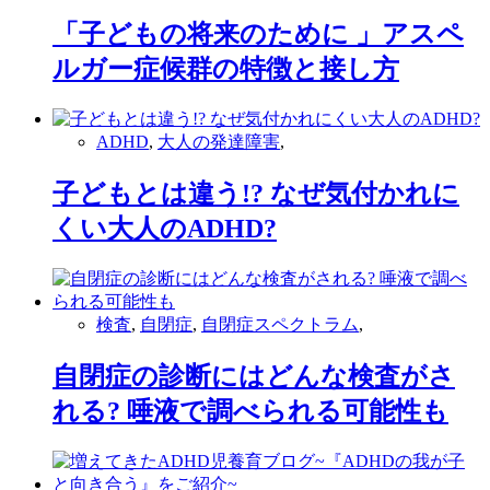
「子どもの将来のために 」アスペ
ルガー症候群の特徴と接し方
ADHD
,
大人の発達障害
,
子どもとは違う!? なぜ気付かれに
くい大人のADHD?
検査
,
自閉症
,
自閉症スペクトラム
,
自閉症の診断にはどんな検査がさ
れる? 唾液で調べられる可能性も