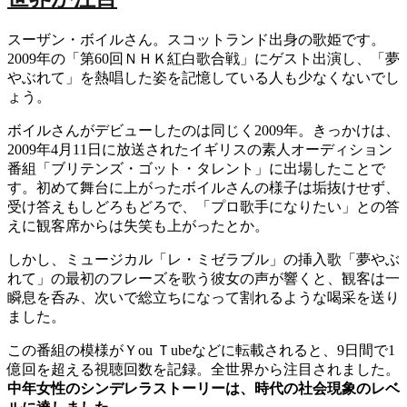
スーザン・ボイルさん。スコットランド出身の歌姫です。
2009年の「第60回ＮＨＫ紅白歌合戦」にゲスト出演し、「夢
やぶれて」を熱唱した姿を記憶している人も少なくないでし
ょう。
ボイルさんがデビューしたのは同じく2009年。きっかけは、
2009年4月11日に放送されたイギリスの素人オーディション
番組「ブリテンズ・ゴット・タレント」に出場したことで
す。初めて舞台に上がったボイルさんの様子は垢抜けせず、
受け答えもしどろもどろで、「プロ歌手になりたい」との答
えに観客席からは失笑も上がったとか。
しかし、ミュージカル「レ・ミゼラブル」の挿入歌「夢やぶ
れて」の最初のフレーズを歌う彼女の声が響くと、観客は一
瞬息を呑み、次いで総立ちになって割れるような喝采を送り
ました。
この番組の模様がＹou Ｔubeなどに転載されると、9日間で1
億回を超える視聴回数を記録。全世界から注目されました。
中年女性のシンデレラストーリーは、時代の社会現象のレベ