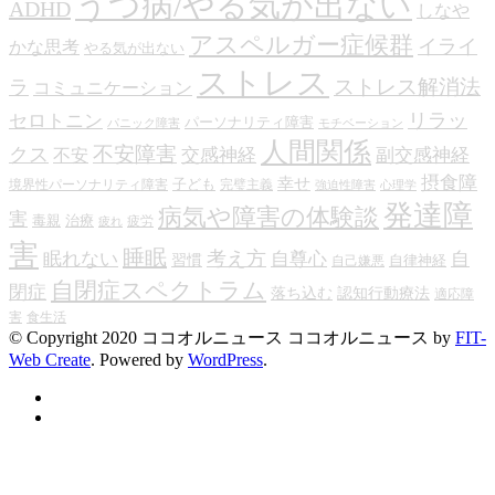
うつ病/やる気が出ない
ADHD
しなや
アスペルガー症候群
イライ
かな思考
やる気が出ない
ストレス
ストレス解消法
ラ
コミュニケーション
リラッ
セロトニン
パーソナリティ障害
パニック障害
モチベーション
人間関係
不安障害
クス
交感神経
副交感神経
不安
摂食障
幸せ
子ども
境界性パーソナリティ障害
完璧主義
強迫性障害
心理学
発達障
病気や障害の体験談
害
毒親
治療
疲労
疲れ
害
睡眠
考え方
眠れない
自尊心
自
習慣
自律神経
自己嫌悪
自閉症スペクトラム
閉症
落ち込む
認知行動療法
適応障
害
食生活
© Copyright 2020 ココオルニュース
ココオルニュース by
FIT-
Web Create
. Powered by
WordPress
.