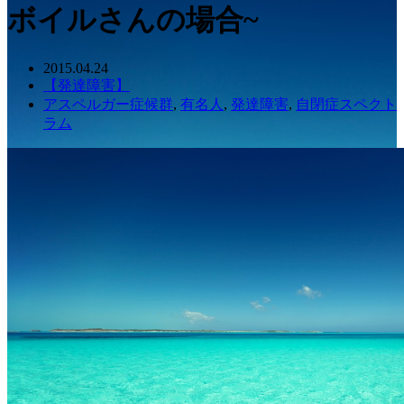
ボイルさんの場合~
2015.04.24
【発達障害】
アスペルガー症候群
,
有名人
,
発達障害
,
自閉症スペクト
ラム