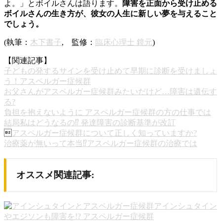
よ。」とボイルさんは語ります。
障害を正面から受け止める
ボイルさんの生き方が、彼女の人生に新しい夢を与えること
でしょう。
(執筆：
木下書子
, 監修：
臨床心理士 鏡元
)
【関連記事】
子どもの発するサインを受け止めて早期に診断を受けましょ
う！アスペルガー症候群
お父さんがアスペルガー症候群みたいだけど…障害は遺伝す
る?
負担を抱えないように アスペルガー症候群の方の仕事では
結局私はどうなるの⁉︎ 発達障害の診断基準が改訂

アスペルガー症候群について正しく知っていますか?
治療薬が無いって本当⁉︎アスペルガー症候群の治療では
オススメ関連記事:
アインシュタイン
やエジソンも障害を!? アスペルガー症候群