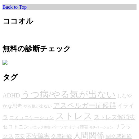
Back to Top
ココオル
無料の診断チェック
タグ
うつ病/やる気が出ない
ADHD
しなや
アスペルガー症候群
イライ
かな思考
やる気が出ない
ストレス
ストレス解消法
ラ
コミュニケーション
リラッ
セロトニン
パーソナリティ障害
パニック障害
モチベーション
人間関係
不安障害
クス
交感神経
副交感神経
不安