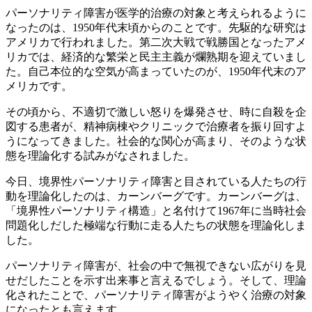
パーソナリティ障害が医学的治療の対象と考えられるように
なったのは、1950年代末頃からのことです。先駆的な研究は
アメリカで行われました。第二次大戦で戦勝国となったアメ
リカでは、経済的な繁栄と民主主義が爛熟期を迎えていまし
た。自己本位的な空気が高まっていたのが、1950年代末のア
メリカです。
その頃から、不適切で激しい怒りを爆発させ、時に自殺を企
図する患者が、精神病棟やクリニックで治療者を振り回すよ
うになってきました。社会的な関心が高まり、そのような状
態を理論化する試みがなされました。
今日、境界性パーソナリティ障害と目されている人たちの行
動を理論化したのは、カーンバーグです。カーンバーグは、
「境界性パーソナリティ構造」と名付けて1967年に当時社会
問題化しだした極端な行動に走る人たちの状態を理論化しま
した。
パーソナリティ障害が、社会の中で無視できない広がりを見
せだしたことを示す出来事と言えるでしょう。そして、理論
化されたことで、パーソナリティ障害がようやく治療の対象
になったとも言えます。