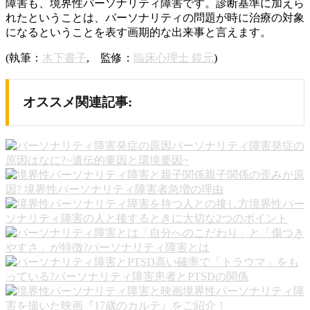
障害も、境界性パーソナリティ障害です。診断基準に加えら
れたということは、パーソナリティの問題が時に治療の対象
になるということを表す画期的な出来事と言えます。
(執筆：
木下書子
, 監修：
臨床心理士 鏡元
)
オススメ関連記事:
パーソナリティ障害発症の
原因はなに?~遺伝的要因と環境要因~
親子関係の歪みが原
因? 境界性パーソナリティ障害者急増の理由
境界性パー
ソナリティ障害の人と接するときに大切な2つのポイント
「自分へのこだわり」と「傷つき
やすさ」が特徴?パーソナリティ障害とは
高い確率で「トラウマ」をも
っている?パーソナリティ障害患者とPTSDの関係
境界性パーソナリティ障
害を描いた映画『17歳のカルテ』をご紹介！