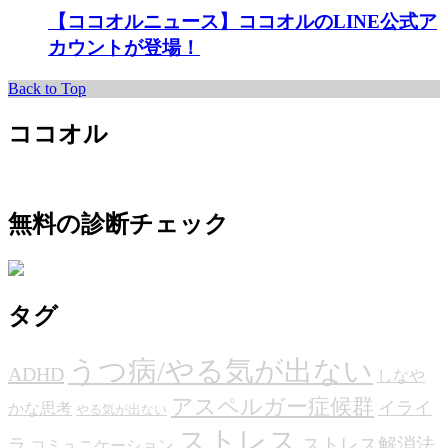
【ココオルニュース】ココオルのLINE公式ア
カウントが登場！
Back to Top
ココオル
無料の診断チェック
タグ
うつ病/やる気が出ない
ADHD
しなや
アスペルガー症候群
イライ
かな思考
やる気が出ない
ストレス
ストレス解消法
ラ
コミュニケーション