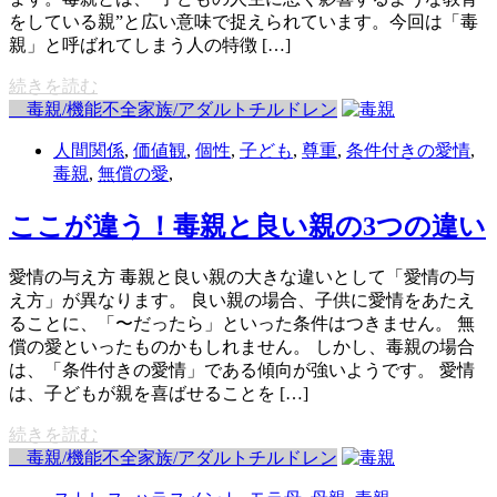
をしている親”と広い意味で捉えられています。今回は「毒
親」と呼ばれてしまう人の特徴 […]
続きを読む
毒親/機能不全家族/アダルトチルドレン
人間関係
,
価値観
,
個性
,
子ども
,
尊重
,
条件付きの愛情
,
毒親
,
無償の愛
,
ここが違う！毒親と良い親の3つの違い
愛情の与え方 毒親と良い親の大きな違いとして「愛情の与
え方」が異なります。 良い親の場合、子供に愛情をあたえ
ることに、「〜だったら」といった条件はつきません。 無
償の愛といったものかもしれません。 しかし、毒親の場合
は、「条件付きの愛情」である傾向が強いようです。 愛情
は、子どもが親を喜ばせることを […]
続きを読む
毒親/機能不全家族/アダルトチルドレン