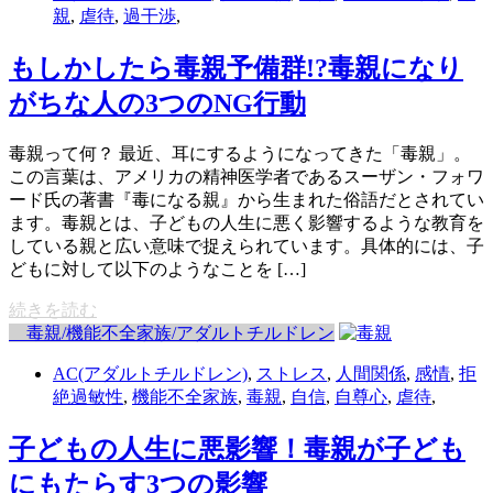
親
,
虐待
,
過干渉
,
もしかしたら毒親予備群!?毒親になり
がちな人の3つのNG行動
毒親って何？ 最近、耳にするようになってきた「毒親」。
この言葉は、アメリカの精神医学者であるスーザン・フォワ
ード氏の著書『毒になる親』から生まれた俗語だとされてい
ます。毒親とは、子どもの人生に悪く影響するような教育を
している親と広い意味で捉えられています。具体的には、子
どもに対して以下のようなことを […]
続きを読む
毒親/機能不全家族/アダルトチルドレン
AC(アダルトチルドレン)
,
ストレス
,
人間関係
,
感情
,
拒
絶過敏性
,
機能不全家族
,
毒親
,
自信
,
自尊心
,
虐待
,
子どもの人生に悪影響！毒親が子ども
にもたらす3つの影響