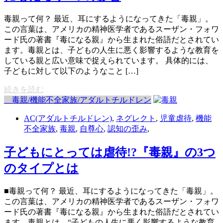
毒親って何？ 最近、耳にするようになってきた「毒親」。
この言葉は、アメリカの精神医学者であるスーザン・フォワ
ード氏の著書『毒になる親』から生まれた俗語だとされてい
ます。毒親とは、子どもの人生に悪く影響するような教育を
している親と広い意味で捉えられています。 具体的には、
子どもに対して以下のようなこと […]
続きを読む
毒親/機能不全家族/アダルトチルドレン
AC(アダルトチルドレン)
,
ネグレクト
,
児童虐待
,
機能
不全家族
,
毒親
,
自尊心
,
認知の歪み
,
子どもにとっては虐待!?『毒親』の3つ
のタイプとは
■毒親って何？ 最近、耳にするようになってきた「毒親」。
この言葉は、アメリカの精神医学者であるスーザン・フォワ
ード氏の著書『毒になる親』から生まれた俗語だとされてい
ます。毒親とは、“子どもの人生に悪く影響するような教育