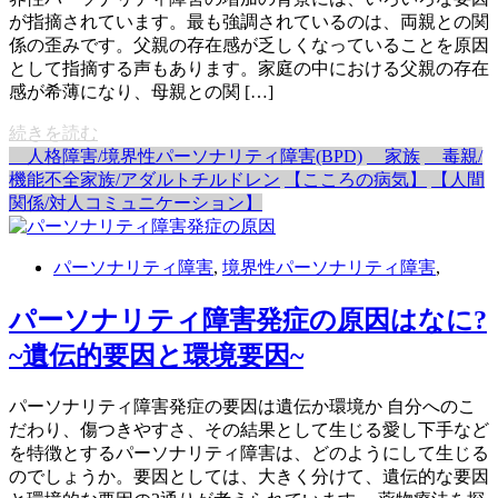
が指摘されています。最も強調されているのは、両親との関
係の歪みです。父親の存在感が乏しくなっていることを原因
として指摘する声もあります。家庭の中における父親の存在
感が希薄になり、母親との関 […]
続きを読む
人格障害/境界性パーソナリティ障害(BPD)
家族
毒親/
機能不全家族/アダルトチルドレン
【こころの病気】
【人間
関係/対人コミュニケーション】
パーソナリティ障害
,
境界性パーソナリティ障害
,
パーソナリティ障害発症の原因はなに?
~遺伝的要因と環境要因~
パーソナリティ障害発症の要因は遺伝か環境か 自分へのこ
だわり、傷つきやすさ、その結果として生じる愛し下手など
を特徴とするパーソナリティ障害は、どのようにして生じる
のでしょうか。要因としては、大きく分けて、遺伝的な要因