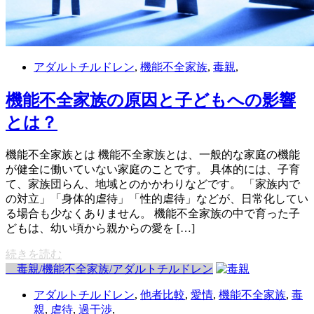
アダルトチルドレン
,
機能不全家族
,
毒親
,
機能不全家族の原因と子どもへの影響
とは？
機能不全家族とは 機能不全家族とは、一般的な家庭の機能
が健全に働いていない家庭のことです。 具体的には、子育
て、家族団らん、地域とのかかわりなどです。 「家族内で
の対立」「身体的虐待」「性的虐待」などが、日常化してい
る場合も少なくありません。 機能不全家族の中で育った子
どもは、幼い頃から親からの愛を […]
続きを読む
毒親/機能不全家族/アダルトチルドレン
アダルトチルドレン
,
他者比較
,
愛情
,
機能不全家族
,
毒
親
,
虐待
,
過干渉
,