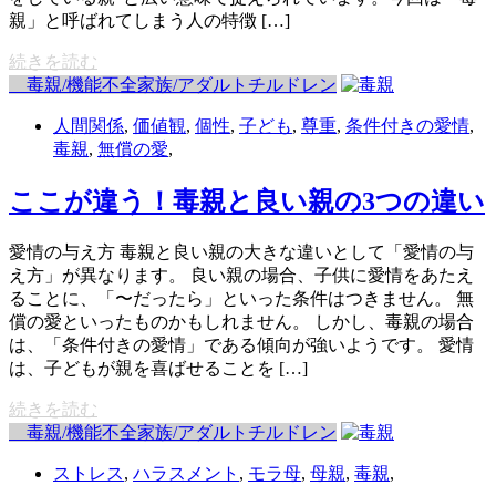
親」と呼ばれてしまう人の特徴 […]
続きを読む
毒親/機能不全家族/アダルトチルドレン
人間関係
,
価値観
,
個性
,
子ども
,
尊重
,
条件付きの愛情
,
毒親
,
無償の愛
,
ここが違う！毒親と良い親の3つの違い
愛情の与え方 毒親と良い親の大きな違いとして「愛情の与
え方」が異なります。 良い親の場合、子供に愛情をあたえ
ることに、「〜だったら」といった条件はつきません。 無
償の愛といったものかもしれません。 しかし、毒親の場合
は、「条件付きの愛情」である傾向が強いようです。 愛情
は、子どもが親を喜ばせることを […]
続きを読む
毒親/機能不全家族/アダルトチルドレン
ストレス
,
ハラスメント
,
モラ母
,
母親
,
毒親
,