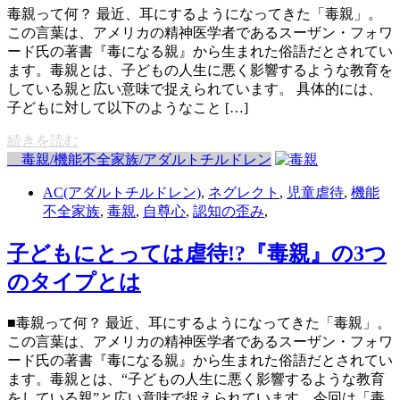
毒親って何？ 最近、耳にするようになってきた「毒親」。
この言葉は、アメリカの精神医学者であるスーザン・フォワ
ード氏の著書『毒になる親』から生まれた俗語だとされてい
ます。毒親とは、子どもの人生に悪く影響するような教育を
している親と広い意味で捉えられています。 具体的には、
子どもに対して以下のようなこと […]
続きを読む
毒親/機能不全家族/アダルトチルドレン
AC(アダルトチルドレン)
,
ネグレクト
,
児童虐待
,
機能
不全家族
,
毒親
,
自尊心
,
認知の歪み
,
子どもにとっては虐待!?『毒親』の3つ
のタイプとは
■毒親って何？ 最近、耳にするようになってきた「毒親」。
この言葉は、アメリカの精神医学者であるスーザン・フォワ
ード氏の著書『毒になる親』から生まれた俗語だとされてい
ます。毒親とは、“子どもの人生に悪く影響するような教育
をしている親”と広い意味で捉えられています。今回は「毒