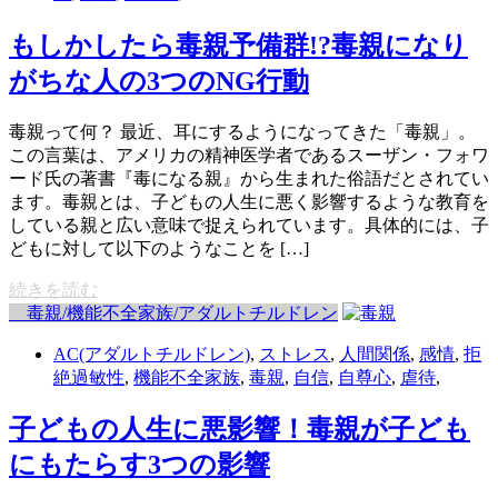
もしかしたら毒親予備群!?毒親になり
がちな人の3つのNG行動
毒親って何？ 最近、耳にするようになってきた「毒親」。
この言葉は、アメリカの精神医学者であるスーザン・フォワ
ード氏の著書『毒になる親』から生まれた俗語だとされてい
ます。毒親とは、子どもの人生に悪く影響するような教育を
している親と広い意味で捉えられています。具体的には、子
どもに対して以下のようなことを […]
続きを読む
毒親/機能不全家族/アダルトチルドレン
AC(アダルトチルドレン)
,
ストレス
,
人間関係
,
感情
,
拒
絶過敏性
,
機能不全家族
,
毒親
,
自信
,
自尊心
,
虐待
,
子どもの人生に悪影響！毒親が子ども
にもたらす3つの影響