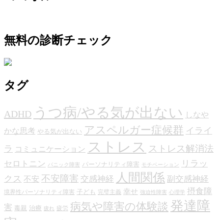
無料の診断チェック
タグ
うつ病/やる気が出ない
ADHD
しなや
アスペルガー症候群
イライ
かな思考
やる気が出ない
ストレス
ストレス解消法
ラ
コミュニケーション
リラッ
セロトニン
パーソナリティ障害
パニック障害
モチベーション
人間関係
不安障害
クス
交感神経
副交感神経
不安
摂食障
幸せ
子ども
境界性パーソナリティ障害
完璧主義
強迫性障害
心理学
発達障
病気や障害の体験談
害
毒親
治療
疲労
疲れ