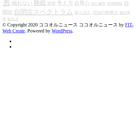
害
睡眠
考え方
眠れない
自尊心
自
習慣
自律神経
自己嫌悪
自閉症スペクトラム
閉症
落ち込む
認知行動療法
適応障
害
食生活
© Copyright 2020 ココオルニュース
ココオルニュース by
FIT-
Web Create
. Powered by
WordPress
.