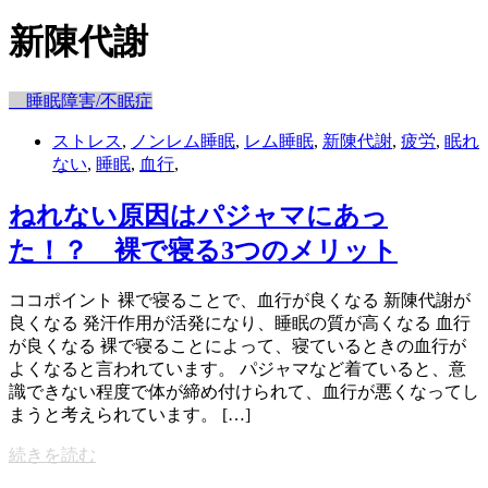
新陳代謝
睡眠障害/不眠症
ストレス
,
ノンレム睡眠
,
レム睡眠
,
新陳代謝
,
疲労
,
眠れ
ない
,
睡眠
,
血行
,
ねれない原因はパジャマにあっ
た！？ 裸で寝る3つのメリット
ココポイント 裸で寝ることで、血行が良くなる 新陳代謝が
良くなる 発汗作用が活発になり、睡眠の質が高くなる 血行
が良くなる 裸で寝ることによって、寝ているときの血行が
よくなると言われています。 パジャマなど着ていると、意
識できない程度で体が締め付けられて、血行が悪くなってし
まうと考えられています。 […]
続きを読む