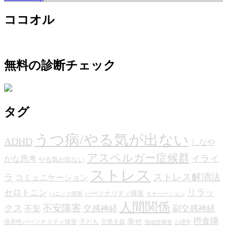
ココオル
無料の診断チェック
タグ
うつ病/やる気が出ない
ADHD
しなや
アスペルガー症候群
イライ
かな思考
やる気が出ない
ストレス
ストレス解消法
ラ
コミュニケーション
リラッ
セロトニン
パーソナリティ障害
パニック障害
モチベーション
人間関係
不安障害
クス
交感神経
副交感神経
不安
摂食障
幸せ
子ども
境界性パーソナリティ障害
完璧主義
強迫性障害
心理学